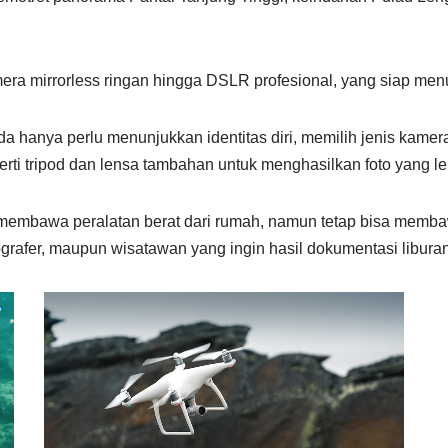
mera mirrorless ringan hingga DSLR profesional, yang siap men
hanya perlu menunjukkan identitas diri, memilih jenis kamera 
perti tripod dan lensa tambahan untuk menghasilkan foto yang l
membawa peralatan berat dari rumah, namun tetap bisa memb
tografer, maupun wisatawan yang ingin hasil dokumentasi liburann