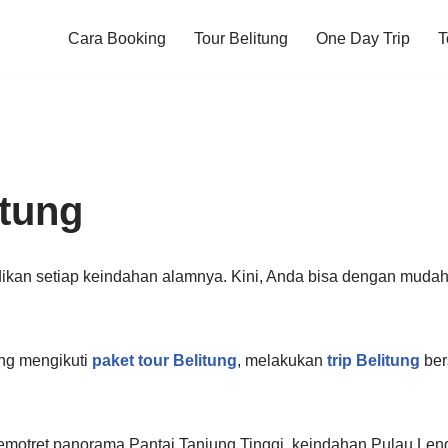
Cara Booking
Tour Belitung
One Day Trip
T
tung
ikan setiap keindahan alamnya. Kini, Anda bisa dengan mudah 
ng mengikuti
paket tour Belitung
, melakukan
trip Belitung
ber
motret panorama Pantai Tanjung Tinggi, keindahan Pulau Leng