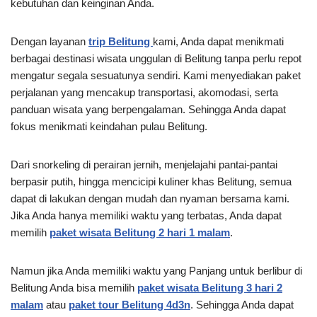
kebutuhan dan keinginan Anda.
Dengan layanan
trip Belitung
kami, Anda dapat menikmati
berbagai destinasi wisata unggulan di Belitung tanpa perlu repot
mengatur segala sesuatunya sendiri. Kami menyediakan paket
perjalanan yang mencakup transportasi, akomodasi, serta
panduan wisata yang berpengalaman. Sehingga Anda dapat
fokus menikmati keindahan pulau Belitung.
Dari snorkeling di perairan jernih, menjelajahi pantai-pantai
berpasir putih, hingga mencicipi kuliner khas Belitung, semua
dapat di lakukan dengan mudah dan nyaman bersama kami.
Jika Anda hanya memiliki waktu yang terbatas, Anda dapat
memilih
paket wisata Belitung 2 hari 1 malam
.
Namun jika Anda memiliki waktu yang Panjang untuk berlibur di
Belitung Anda bisa memilih
paket wisata Belitung 3 hari 2
malam
atau
paket tour Belitung 4d3n
. Sehingga Anda dapat