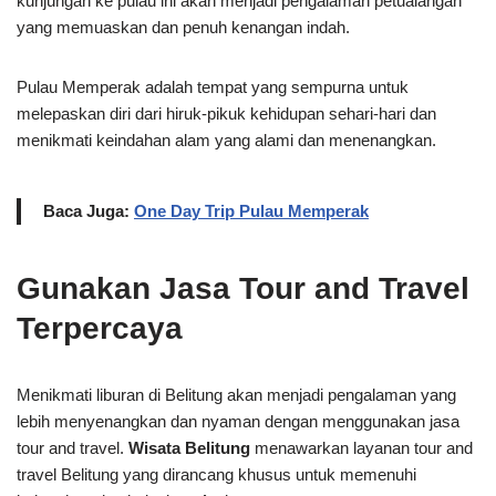
kunjungan ke pulau ini akan menjadi pengalaman petualangan
yang memuaskan dan penuh kenangan indah.
Pulau Memperak adalah tempat yang sempurna untuk
melepaskan diri dari hiruk-pikuk kehidupan sehari-hari dan
menikmati keindahan alam yang alami dan menenangkan.
Baca Juga:
One Day Trip Pulau Memperak
Gunakan Jasa Tour and Travel
Terpercaya
Menikmati liburan di Belitung akan menjadi pengalaman yang
lebih menyenangkan dan nyaman dengan menggunakan jasa
tour and travel.
Wisata Belitung
menawarkan layanan tour and
travel Belitung yang dirancang khusus untuk memenuhi