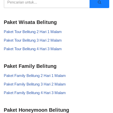
Paket Wisata Belitung
Paket Tour Belitung 2 Hari 1 Malam
Paket Tour Belitung 3 Hari 2 Malam
Paket Tour Belitung 4 Hari 3 Malam
Paket Family Belitung
Paket Family Belitung 2 Hari 1 Malam
Paket Family Belitung 3 Hari 2 Malam
Paket Family Belitung 4 Hari 3 Malam
Paket Honeymoon Belitung