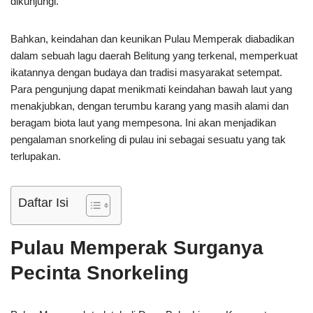
dikunjungi.
Bahkan, keindahan dan keunikan Pulau Memperak diabadikan
dalam sebuah lagu daerah Belitung yang terkenal, memperkuat
ikatannya dengan budaya dan tradisi masyarakat setempat.
Para pengunjung dapat menikmati keindahan bawah laut yang
menakjubkan, dengan terumbu karang yang masih alami dan
beragam biota laut yang mempesona. Ini akan menjadikan
pengalaman snorkeling di pulau ini sebagai sesuatu yang tak
terlupakan.
Daftar Isi
Pulau Memperak Surganya
Pecinta Snorkeling