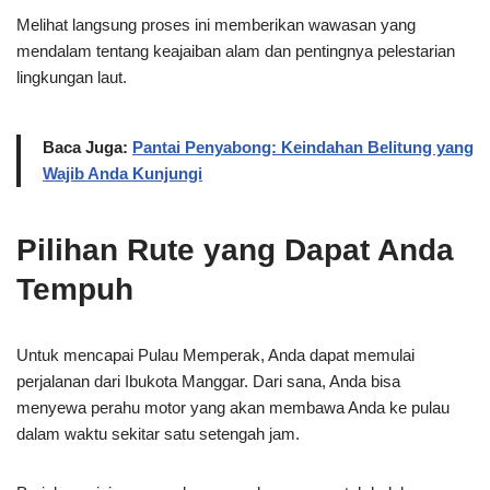
Melihat langsung proses ini memberikan wawasan yang
mendalam tentang keajaiban alam dan pentingnya pelestarian
lingkungan laut.
Baca Juga:
Pantai Penyabong: Keindahan Belitung yang
Wajib Anda Kunjungi
Pilihan Rute yang Dapat Anda
Tempuh
Untuk mencapai Pulau Memperak, Anda dapat memulai
perjalanan dari Ibukota Manggar. Dari sana, Anda bisa
menyewa perahu motor yang akan membawa Anda ke pulau
dalam waktu sekitar satu setengah jam.